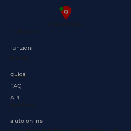
q-touchsuite
Piattaforma
funzioni
Risorse
guida
FAQ
API
Assistenza
aiuto online
q-touchsuite è un prodotto media promotion srl - Tutti i