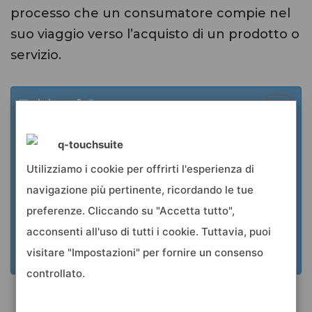
processo che un consumatore compie nel
suo viaggio verso l’acquisto di un prodotto o
servizio.
Table of Contents
Le fasi del customer journey
q-touchsuite
Come si è evoluto il customer journey
Usare le giuste leve di marketing
Utilizziamo i cookie per offrirti l'esperienza di
Capire il messy middle ed applicare le
navigazione più pertinente, ricordando le tue
scienze comportamentali
preferenze. Cliccando su "Accetta tutto",
L’importanza di personalizzare le offerte
acconsenti all'uso di tutti i cookie. Tuttavia, puoi
Il post-vendita, l’importanza di curare il
visitare "Impostazioni" per fornire un consenso
cliente
controllato.