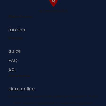
q-touchsuite
Piattaforma
funzioni
Risorse
guida
FAQ
API
Assistenza
aiuto online
q-touchsuite è un prodotto media promotion srl - Tutti i
diritti riservati. quiinzona® e' un marchio registrato