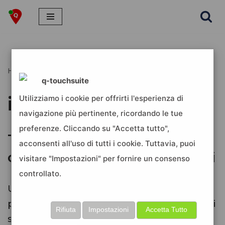
Vai
al
contenuto
Home
»
intelligenza artificiale
q-touchsuite
intelligenza artificiale
Utilizziamo i cookie per offrirti l'esperienza di
navigazione più pertinente, ricordando le tue
preferenze. Cliccando su "Accetta tutto",
Trends : come creare
acconsenti all'uso di tutti i cookie. Tuttavia, puoi
contenuti sempre aggiornati
visitare "Impostazioni" per fornire un consenso
controllato.
Uno strumento facile da utilizzare pensato
per supportarti nella creazione di contenuti
Rifiuta
Impostazioni
Accetta Tutto
sempre aggiornati ed…
Leggi tutto »