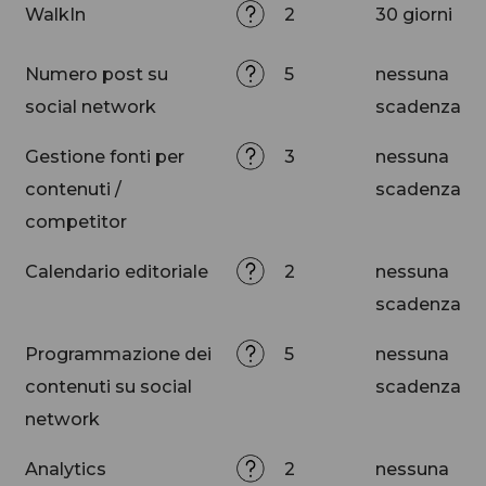
WalkIn
2
30 giorni
Numero post su
5
nessuna
social network
scadenza
Gestione fonti per
3
nessuna
contenuti /
scadenza
competitor
Calendario editoriale
2
nessuna
scadenza
Programmazione dei
5
nessuna
contenuti su social
scadenza
network
Analytics
2
nessuna