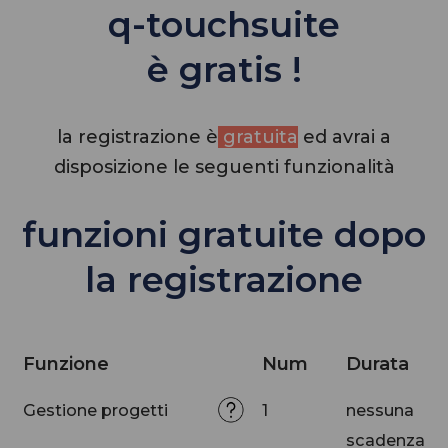
q-touchsuite
è gratis !
la registrazione è
gratuita
ed avrai a
disposizione le seguenti funzionalità
funzioni gratuite dopo
la registrazione
Funzione
Num
Durata
Funzione
Num
Durata
Gestione progetti
1
nessuna
scadenza