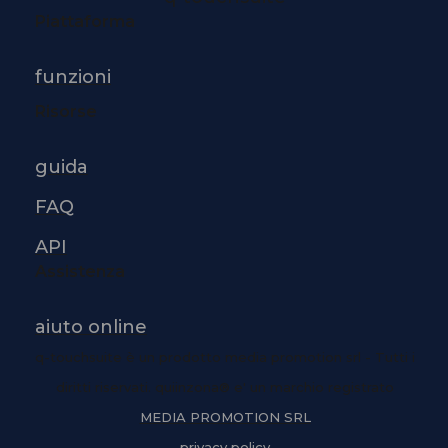
Piattaforma
funzioni
Risorse
guida
FAQ
API
Assistenza
aiuto online
q-touchsuite è un prodotto media promotion srl - Tutti i
diritti riservati. quiinzona® e' un marchio registrato
MEDIA PROMOTION SRL
privacy policy