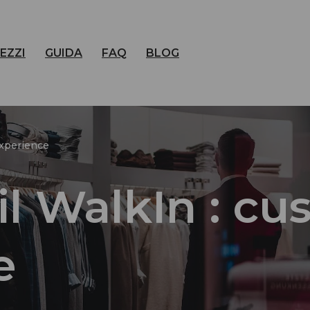
EZZI
GUIDA
FAQ
BLOG
experience
il WalkIn : c
e