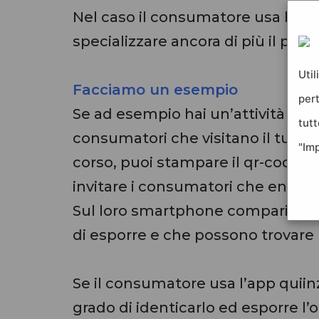
Nel caso il consumatore usa l’app
specializzare ancora di più il perco
Util
Facciamo un esempio
per
Se ad esempio hai un’attività in 
tutt
consumatori che visitano il tuo pu
"Im
corso, puoi stampare il qr-code , 
invitare i consumatori che entran
Sul loro smartphone comparirà la 
di esporre e che possono trovare 
Se il consumatore usa l’app quiinz
grado di identicarlo ed esporre l’