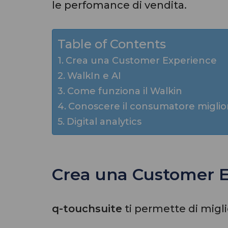
le perfomance di vendita.
Table of Contents
Crea una Customer Experience
WalkIn e AI
Come funziona il Walkin
Conoscere il consumatore miglio
Digital analytics
Crea una Customer 
q-touchsuite
ti permette di migli