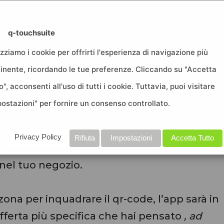
 quiinzona per inquadrare il walkin, puoi
rso verso il quale indirizzarlo.
q-touchsuite
izziamo i cookie per offrirti l'esperienza di navigazione più
tinente, ricordando le tue preferenze. Cliccando su "Accetta
un centro commerciale e vuoi che i
o", acconsenti all'uso di tutti i cookie. Tuttavia, puoi visitare
nto vendita, scoprano subito le offerte in
postazioni" per fornire un consenso controllato.
metterlo all’ingresso del tuo negozio ed
o ad inquadrarlo.
Privacy Policy
Rifiuta
Impostazioni
Accetta Tutto
landing page con le offerte che hai deciso
nel tuo negozio.
ona per inquadrare il qr-code, l’app sarà in
offerta più specifica che hai pensato
, ad