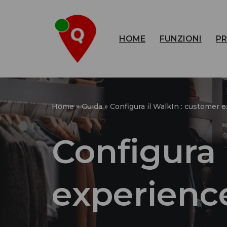
Vai
HOME
FUNZIONI
PR
al
contenuto
Home
»
Guida
»
Configura il WalkIn : customer 
Configura 
experienc