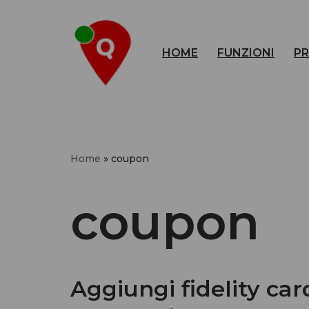
Vai
HOME
FUNZIONI
PR
al
contenuto
Home
»
coupon
coupon
Aggiungi fidelity ca