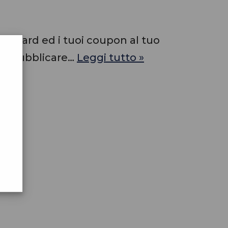
ity card ed i tuoi coupon al tuo
me pubblicare…
Leggi tutto »