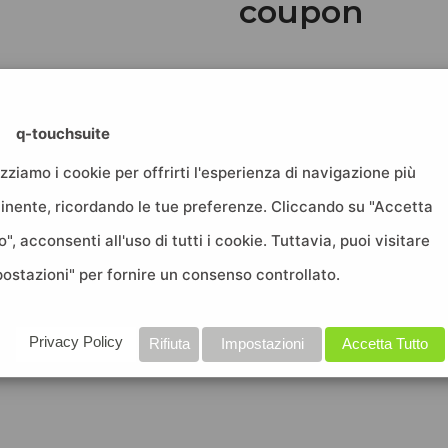
coupon
 i coupon digitali,
Aggiungi le tue fidel
gine del…
Leggi tutto
sito wordpress. Co
q-touchsuite
izziamo i cookie per offrirti l'esperienza di navigazione più
ali
tinente, ricordando le tue preferenze. Cliccando su "Accetta
o", acconsenti all'uso di tutti i cookie. Tuttavia, puoi visitare
postazioni" per fornire un consenso controllato.
 per acquisire nuovi
trano…
Leggi tutto »
Privacy Policy
Rifiuta
Impostazioni
Accetta Tutto