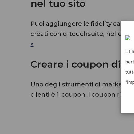
nel tuo sito
Puoi aggiungere le fidelity card ed
creati con q-touchsuite, nelle pa
»
Util
Creare i coupon digit
per
tutt
"Im
Uno degli strumenti di marketing
clienti è il coupon. I coupon rien