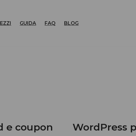
EZZI
GUIDA
FAQ
BLOG
rd e coupon
WordPress pl