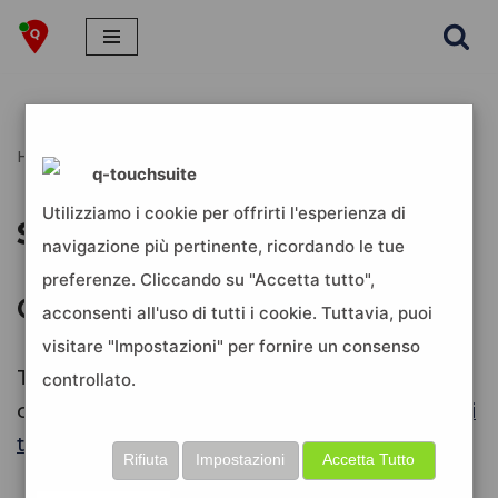
Vai
al
contenuto
Home
»
social
q-touchsuite
Utilizziamo i cookie per offrirti l'esperienza di
social
navigazione più pertinente, ricordando le tue
preferenze. Cliccando su "Accetta tutto",
Configura api X (ex twitter)
acconsenti all'uso di tutti i cookie. Tuttavia, puoi
visitare "Impostazioni" per fornire un consenso
Twitter, a partire da aprile 2023, ha
controllato.
cambiato i suoi piani di utilizzo per le…
Leggi
tutto »
Rifiuta
Impostazioni
Accetta Tutto