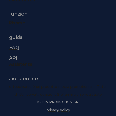
funzioni
Risorse
guida
FAQ
API
Assistenza
aiuto online
q-touchsuite è un prodotto media promotion srl - Tutti i
diritti riservati. quiinzona® e' un marchio registrato
MEDIA PROMOTION SRL
privacy policy