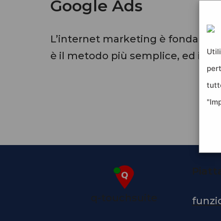
Google Ads
L’internet marketing è fondament
Util
è il metodo più semplice, ed in a
per
tutt
"Im
Piat
q-touchsuite
funzi