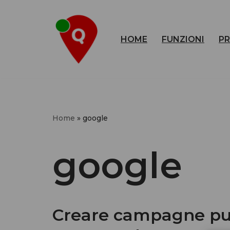
Vai
HOME
FUNZIONI
PR
al
contenuto
Home
»
google
google
Creare campagne pub