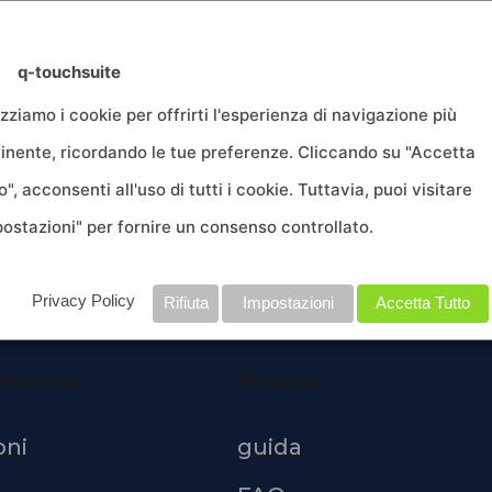
Facebook, G
q-touchsuite
ale e soprattutto ,
Come creare un pubb
izziamo i cookie per offrirti l'esperienza di navigazione più
lcuni…
Leggi tutto »
Facebook, LinkedIn e
tinente, ricordando le tue preferenze. Cliccando su "Accetta
campagne pubblicit
o", acconsenti all'uso di tutti i cookie. Tuttavia, puoi visitare
postazioni" per fornire un consenso controllato.
Privacy Policy
Rifiuta
Impostazioni
Accetta Tutto
taforma
Risorse
oni
guida