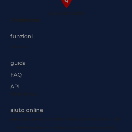
q-touchsuite
Piattaforma
funzioni
Risorse
guida
FAQ
API
Assistenza
aiuto online
q-touchsuite è un prodotto media promotion srl - Tutti i
diritti riservati. quiinzona® e' un marchio registrato