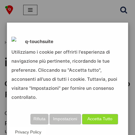
Vai
al
contenuto
q-touchsuite
Home
»
instagram
Utilizziamo i cookie per offrirti l'esperienza di
instagram
navigazione più pertinente, ricordando le tue
preferenze. Cliccando su "Accetta tutto",
acconsenti all'uso di tutti i cookie. Tuttavia, puoi
Crea pubblico personalizzato
visitare "Impostazioni" per fornire un consenso
Facebook, Google, LinkedIn
controllato.
Come creare un pubblico personalizzato
Rifiuta
Impostazioni
Accetta Tutto
per Facebook, LinkedIn e Google, da
utilizzare nelle campagne pubblicitarie.
Privacy Policy