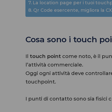
La location page per i tuoi touch
Qr Code esercente, migliora la C
Cosa sono i touch po
Il
touch point
come noto, è il pun
l’attività commerciale.
Oggi ogni attività deve controll
touchpoint.
I punti di contatto sono sia fisici c