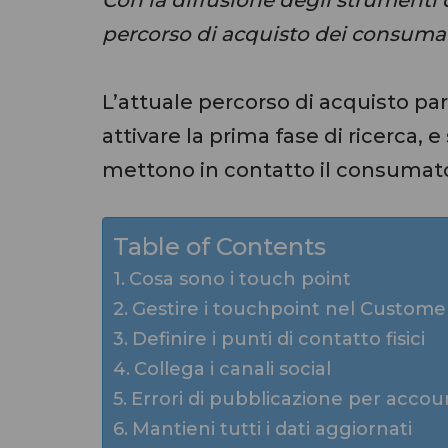
percorso di acquisto dei consuma
L’attuale percorso di acquisto pa
attivare la prima fase di ricerca, 
mettono in contatto il consumatore
Table of Contents
Cosa sono i touch point
Gestire i touchpoint nel Custome
Definire i punti di contatto fisici
Collega i canali social
Errori di pubblicazione per accou
Mantieni tutti i dati aggiornati