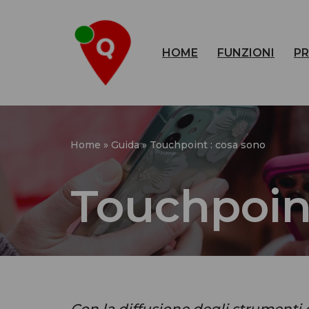
Vai
HOME
FUNZIONI
PR
al
contenuto
Home
»
Guida
»
Touchpoint : cosa sono
Touchpoint
Con la diffusione degli strumenti di