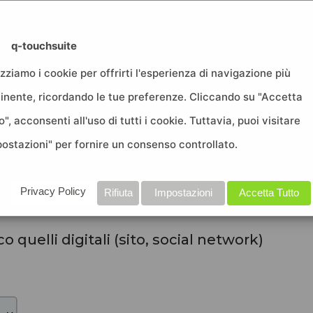
q-touchsuite
urare il progetto
.
izziamo i cookie per offrirti l'esperienza di navigazione più
chpoint, sia fisici che digitali.
tinente, ricordando le tue preferenze. Cliccando su "Accetta
nizzata, il legame che andrai ad
o", acconsenti all'uso di tutti i cookie. Tuttavia, puoi visitare
postazioni" per fornire un consenso controllato.
Privacy Policy
Rifiuta
Impostazioni
Accetta Tutto
int fisici collegati al progetto
o quelli digitali (sito, social network)