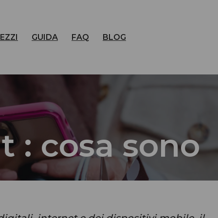
EZZI
GUIDA
FAQ
BLOG
 : cosa sono
gitali, internet e dei dispositivi mobile, il